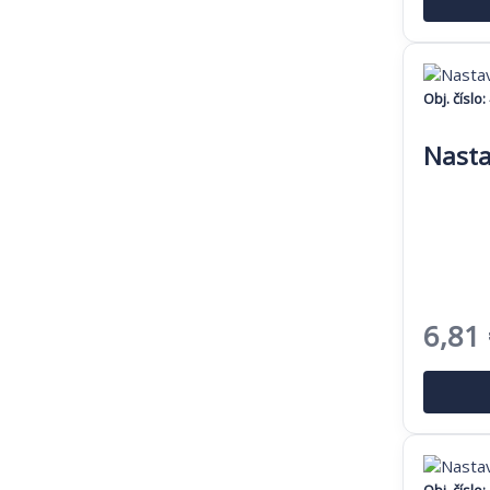
bola:
16,41
Obj. číslo:
Nasta
Pôvo
6,81
cena
bola:
10,47
Obj. číslo: