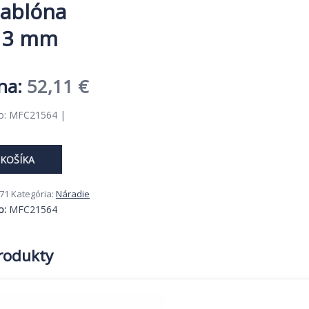
šablóna
, 3 mm
Pôvodná
Aktuálna
52,11
€
cena
cena
lo: MFC21564 |
bola:
je:
80,17 €.
52,11 €.
 KOŠÍKA
71
Kategória:
Náradie
o:
MFC21564
produkty