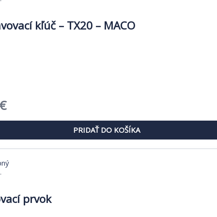
vovací kľúč – TX20 – MACO
dná
Aktuálna
€
cena
PRIDAŤ DO KOŠÍKA
je:
€.
1,09 €.
-
ovací prvok