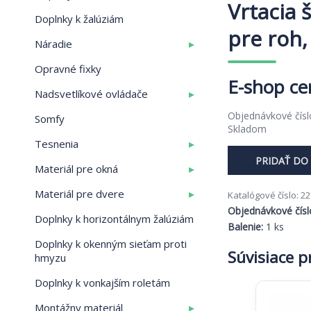
Vrtacia 
Doplnky k žalúziám
pre roh
▸
Náradie
Opravné fixky
▸
Nadsvetlíkové ovládače
Objednávkové čís
Somfy
Skladom
▸
Tesnenia
PRIDAŤ DO
množstvo
▸
Materiál pre okná
Vrtacia
▸
Materiál pre dvere
šablóna
Katalógové číslo:
22
pre
Objednávkové čísl
Doplnky k horizontálnym žalúziám
roh,
Balenie:
1 ks
3
Doplnky k okenným sieťam proti
mm
Súvisiace 
hmyzu
Doplnky k vonkajším roletám
▸
Montážny materiál