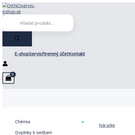
Preskočiť
na
obsah
Products
search
E-shop
Servis
Firemný účet
Kontakt
▸
Chémia
Náradie
Doplnky k sieťkam