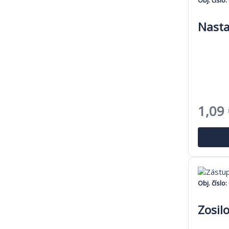
Nasta
Pôvo
1,09
cena
bola:
1,67 
Obj. číslo:
Zosil