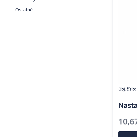
Ostatné
Obj. číslo:
Nasta
Pôvo
10,6
cena