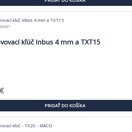
je:
 €.
10,67 €.
43647
vovací kľúč Inbus 4 mm a TXT15
dná
Aktuálna
€
cena
PRIDAŤ DO KOŠÍKA
je:
 €.
6,81 €.
-