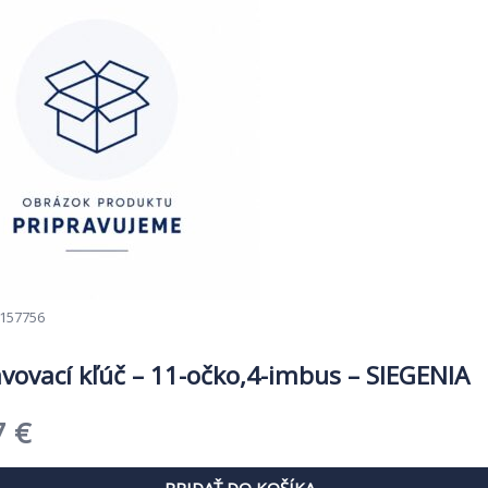
157756
vovací kľúč – 11-očko,4-imbus – SIEGENIA
dná
Aktuálna
7
€
cena
PRIDAŤ DO KOŠÍKA