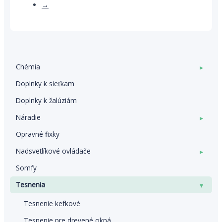
→
Chémia
▸
Doplnky k sieťkam
Doplnky k žalúziám
Náradie
▸
Opravné fixky
Nadsvetlíkové ovládače
▸
Somfy
Tesnenia
▾
Tesnenie kefkové
Tesnenie pre drevené okná