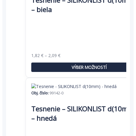
Tesnenie – SILIKONLIST d(10mm)
má
– biela
viacero
variantov.
Možnosti
si
môžete
vybrať
na
stránke
Price
1,82
€
–
2,09
€
produktu.
range:
1,82 €
VÝBER MOŽNOSTÍ
through
2,09 €
Obj. číslo:
99142-0
Tento
produkt
Tesnenie – SILIKONLIST d(10mm)
má
– hnedá
viacero
variantov.
Možnosti
si