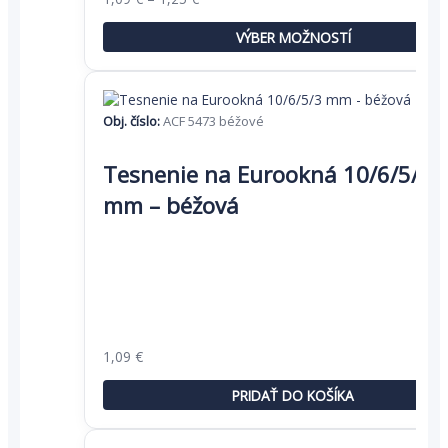
range:
produktu.
1,09 €
VÝBER MOŽNOSTÍ
through
1,25 €
Obj. číslo:
ACF 5473 béžové
Tesnenie na Eurookná 10/6/5/3
mm – béžová
Pôvodná
Aktuálna
1,09
€
cena
cena
bola:
je:
PRIDAŤ DO KOŠÍKA
1,67 €.
1,09 €.