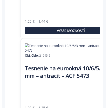
môžete
vybrať
na
stránke
Price
1,25
€
–
1,44
€
produktu.
range:
1,25 €
VÝBER MOŽNOSTÍ
through
1,44 €
Obj. číslo:
21245-5
Tento
produkt
Tesnenie na eurookná 10/6/5/3
má
mm – antracit – ACF 5473
viacero
variantov.
Možnosti
si
môžete
vybrať
na
Price
1,09
€
–
1,25
€
stránke