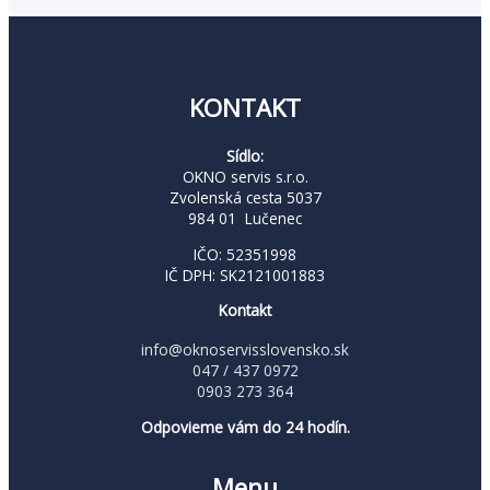
KONTAKT
Sídlo:
OKNO servis s.r.o.
Zvolenská cesta 5037
984 01 Lučenec
IČO: 52351998
IČ DPH: SK2121001883
Kontakt
info@oknoservisslovensko.sk
047 / 437 0972
0903 273 364
Odpovieme vám do 24 hodín.
Menu