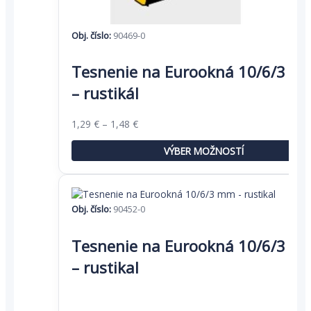
Obj. číslo:
90469-0
Tento
produkt
Tesnenie na Eurookná 10/6/3 m
má
– rustikál
viacero
variantov.
Možnosti
Price
1,29
€
–
1,48
€
si
range:
môžete
1,29 €
VÝBER MOŽNOSTÍ
vybrať
through
na
1,48 €
stránke
produktu.
Obj. číslo:
90452-0
Tento
produkt
Tesnenie na Eurookná 10/6/3 m
má
– rustikal
viacero
variantov.
Možnosti
si