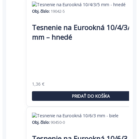
Obj. číslo:
19042-5
Tesnenie na Eurookná 10/4/3/5
mm – hnedé
Pôvodná
Aktuálna
1,36
€
cena
cena
bola:
je:
PRIDAŤ DO KOŠÍKA
2,09 €.
1,36 €.
Obj. číslo:
90450-0
Tento
produkt
Tesnenie na Eurookná 10/6/3 m