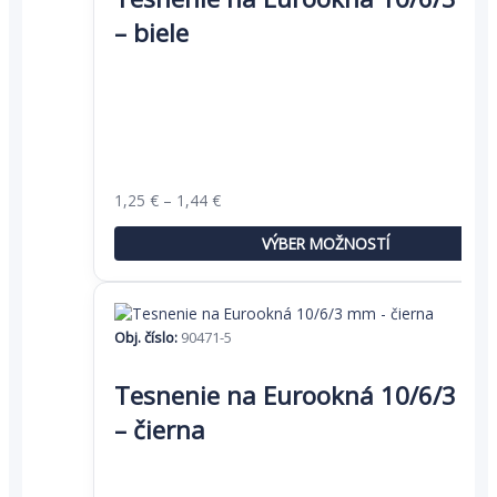
má
– biele
viacero
variantov.
Možnosti
si
môžete
vybrať
na
stránke
Price
1,25
€
–
1,44
€
produktu.
range:
1,25 €
VÝBER MOŽNOSTÍ
through
1,44 €
Obj. číslo:
90471-5
Tento
produkt
Tesnenie na Eurookná 10/6/3 m
má
– čierna
viacero
variantov.
Možnosti
si