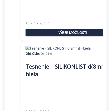
môžete
vybrať
na
stránke
Price
1,82
€
–
2,09
€
produktu.
range:
1,82 €
VÝBER MOŽNOSTÍ
through
2,09 €
Obj. číslo:
99191-0
Tento
produkt
Tesnenie – SILIKONLIST d(8mm) 
má
biela
viacero
variantov.
Možnosti
si
môžete
vybrať
na
stránke