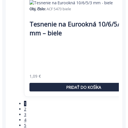
Obj. číslo:
ACF 5473 biele
Tesnenie na Eurookná 10/6/5/3
mm – biele
Pôvodná
Aktuálna
1,09
€
cena
cena
bola:
je:
PRIDAŤ DO KOŠÍKA
1,67 €.
1,09 €.
1
2
3
4
5