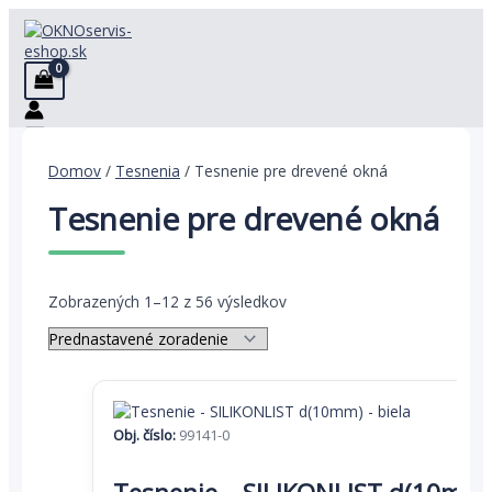
Preskočiť
na
obsah
Domov
/
Tesnenia
/ Tesnenie pre drevené okná
Tesnenie pre drevené okná
Zobrazených 1–12 z 56 výsledkov
Obj. číslo:
99141-0
Tento
produkt