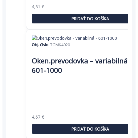
Pôvodná
Aktuálna
4,51
€
cena
cena
bola:
je:
PRIDAŤ DO KOŠÍKA
6,94 €.
4,51 €.
Obj. číslo:
TGMK4020
Oken.prevodovka – variabilná –
601-1000
Pôvodná
Aktuálna
4,67
€
cena
cena
bola:
je:
PRIDAŤ DO KOŠÍKA
7,18 €.
4,67 €.