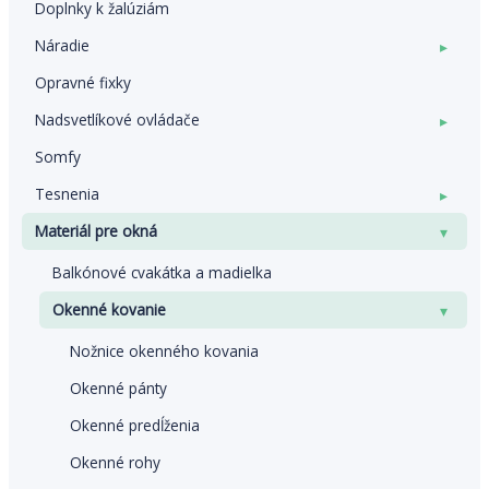
Doplnky k žalúziám
Náradie
▸
Opravné fixky
Nadsvetlíkové ovládače
▸
Somfy
Tesnenia
▸
Materiál pre okná
▾
Balkónové cvakátka a madielka
Okenné kovanie
▾
Nožnice okenného kovania
Okenné pánty
Okenné predĺženia
Okenné rohy