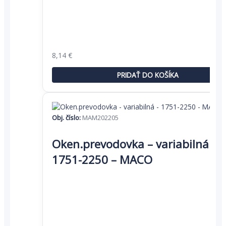
Pôvodná
Aktuálna
8,14
€
cena
cena
bola:
je:
PRIDAŤ DO KOŠÍKA
12,53 €.
8,14 €.
Obj. číslo:
MAM202205
Oken.prevodovka – variabilná –
1751-2250 – MACO