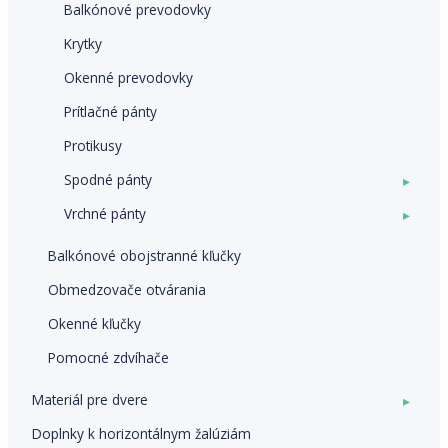
Balkónové prevodovky
Krytky
Okenné prevodovky
Prítlačné pánty
Protikusy
Spodné pánty
▸
Vrchné pánty
▸
Balkónové obojstranné kľučky
Obmedzovače otvárania
Okenné kľučky
Pomocné zdvíhače
Materiál pre dvere
▸
Doplnky k horizontálnym žalúziám