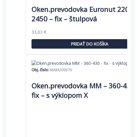
Oken.prevodovka Euronut 2201-
2450 – fix – štulpová
Pôvodná
Aktuálna
33,03
€
cena
cena
bola:
je:
PRIDAŤ DO KOŠÍKA
50,81 €.
33,03 €.
Obj. číslo:
MAM209370
Oken.prevodovka MM – 360-430 
fix – s výklopom X