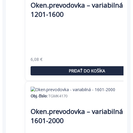
Oken.prevodovka – variabilná –
1201-1600
Pôvodná
Aktuálna
6,08
€
cena
cena
bola:
je:
PRIDAŤ DO KOŠÍKA
9,36 €.
6,08 €.
Obj. číslo:
TGMK4170
Oken.prevodovka – variabilná –
1601-2000