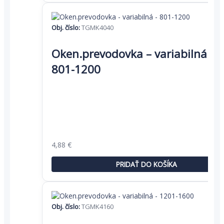
Obj. číslo:
TGMK4040
Oken.prevodovka – variabilná –
801-1200
Pôvodná
Aktuálna
4,88
€
cena
cena
bola:
je:
PRIDAŤ DO KOŠÍKA
7,50 €.
4,88 €.
Obj. číslo:
TGMK4160