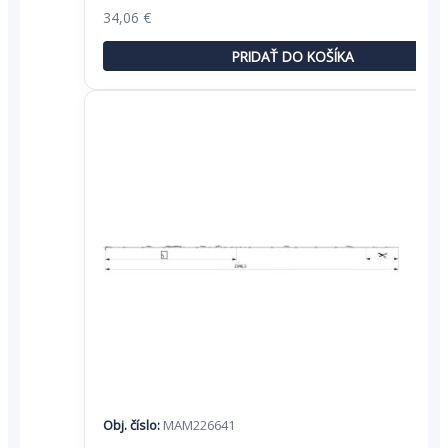
Pôvodná
Aktuálna
34,06
€
cena
cena
bola:
je:
PRIDAŤ DO KOŠÍKA
52,40 €.
34,06 €.
Obj. číslo:
MAM226641