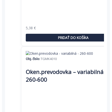
Pôvodná
Aktuálna
5,38
€
cena
cena
bola:
je:
PRIDAŤ DO KOŠÍKA
8,27 €.
5,38 €.
Obj. číslo:
TGMK4010
Oken.prevodovka – variabilná –
260-600