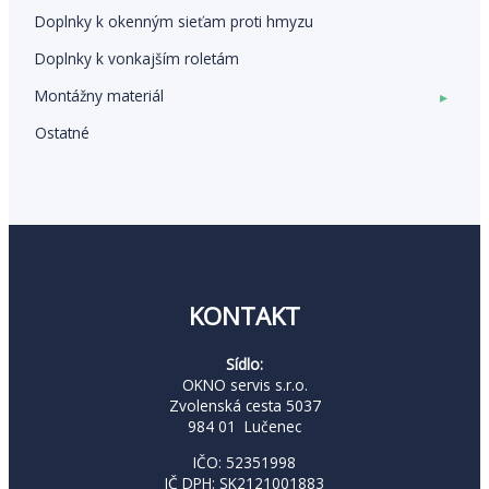
Doplnky k okenným sieťam proti hmyzu
Doplnky k vonkajším roletám
Montážny materiál
▸
Ostatné
KONTAKT
Sídlo:
OKNO servis s.r.o.
Zvolenská cesta 5037
984 01 Lučenec
IČO: 52351998
IČ DPH: SK2121001883