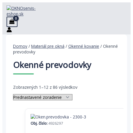
Preskočiť
na
obsah
Domov
/
Materiál pre okná
/
Okenné kovanie
/ Okenné
prevodovky
Okenné prevodovky
Zobrazených 1–12 z 86 výsledkov
Obj. číslo:
4926297