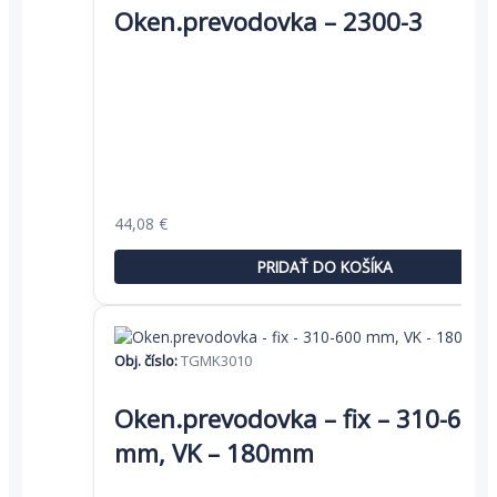
Oken.prevodovka – 2300-3
Pôvodná
Aktuálna
44,08
€
cena
cena
bola:
je:
PRIDAŤ DO KOŠÍKA
67,81 €.
44,08 €.
Obj. číslo:
TGMK3010
Oken.prevodovka – fix – 310-600
mm, VK – 180mm