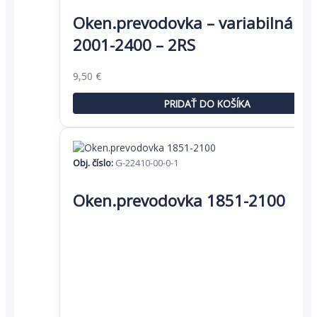
Oken.prevodovka – variabilná –
2001-2400 – 2RS
Pôvodná
Aktuálna
9,50
€
cena
cena
bola:
je:
PRIDAŤ DO KOŠÍKA
14,62 €.
9,50 €.
Obj. číslo:
G-22410-00-0-1
Oken.prevodovka 1851-2100