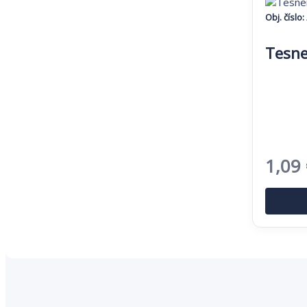
Obj. číslo:
Tesne
Pôvo
1,09
cena
bola:
1,67 