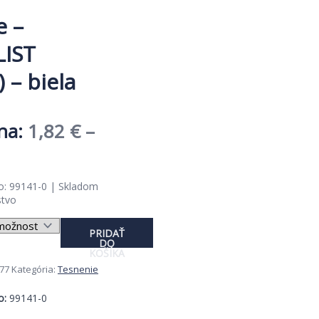
e –
LIST
 – biela
1,82
€
–
e
ge:
o: 99141-0 | Skladom
stvo
2 €
množstvo
ough
PRIDAŤ
Tesnenie
DO
9 €
-
KOŠÍKA
SILIKONLIST
77
Kategória:
Tesnenie
d(10mm)
-
o:
99141-0
biela
s