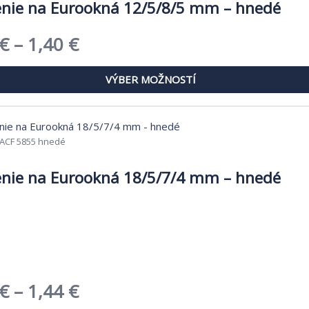
nie na Eurookná 12/5/8/5 mm – hnedé
Price
€
–
1,40
€
.
i
range:
VÝBER MOŽNOSTÍ
1,22 €
through
1,40 €
ACF 5855 hnedé
.
nie na Eurookná 18/5/7/4 mm – hnedé
.
i
Price
€
–
1,44
€