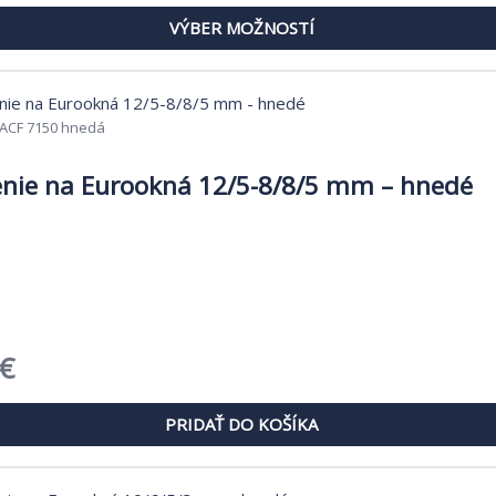
range:
.
VÝBER MOŽNOSTÍ
1,25 €
through
1,44 €
ACF 7150 hnedá
nie na Eurookná 12/5-8/8/5 mm – hnedé
dná
Aktuálna
€
cena
PRIDAŤ DO KOŠÍKA
je:
€.
1,43 €.