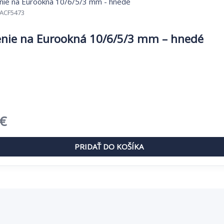
ACF5473
nie na Eurookná 10/6/5/3 mm – hnedé
dná
Aktuálna
€
cena
PRIDAŤ DO KOŠÍKA
je:
€.
1,09 €.