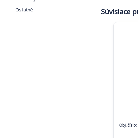
Ostatné
Súvisiace 
Obj. číslo:
Tento