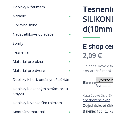
Tesneni
Doplnky k žalúziám
▸
Náradie
SILIKON
Opravné fixky
d(10mm)
▸
Nadsvetlíkové ovládače
Somfy
▸
Tesnenia
Pric
2,09
€
▸
Materiál pre okná
ran
Objednávkové čísl
▸
Materiál pre dvere
dostatočné množ
1,8
Doplnky k horizontálnym žalúziám
thr
Balenie
Vymazať
Doplnky k okenným sieťam proti
2,0
hmyzu
Katalógové číslo:
34
pre drevené okná
Doplnky k vonkajším roletám
Objednávkové čísl
▸
Balenie:
100, 25 k
Montážny materiál