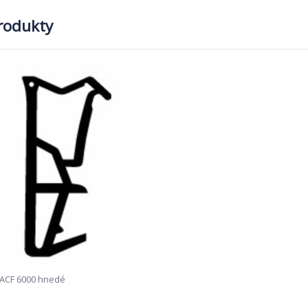
produkty
ACF 6000 hnedé