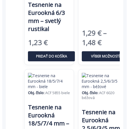
Tesnenie na
môžete
vybrať
Eurookná 6/3
na
mm – svetlý
stránke
produktu.
rustikal
1,29
€
–
Pôvodná
Aktuálna
Price
1,23
€
1,48
€
cena
cena
range:
PRIDAŤ DO KOŠÍKA
VÝBER MOŽNOSTÍ
bola:
je:
1,29 €
1,89 €.
1,23 €.
through
1,48 €
Obj. číslo:
ACF 5855 biele
Obj. číslo:
ACF 6020
béžová
Tento
Tento
Tesnenie na
produkt
Tesnenie na
produkt
má
Eurookná
má
viacero
Eurookná
viacero
18/5/7/4 mm –
variantov.
2,5/6/3/5 mm
variantov.
Možnosti