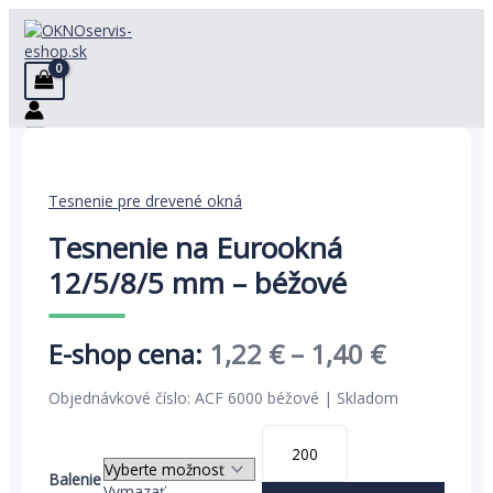
Preskočiť
na
obsah
Tesnenie pre drevené okná
Tesnenie na Eurookná
12/5/8/5 mm – béžové
Price
1,22
€
–
1,40
€
range:
Objednávkové číslo: ACF 6000 béžové | Skladom
1,22 €
množstvo
through
Tesnenie
na
Balenie
Vymazať