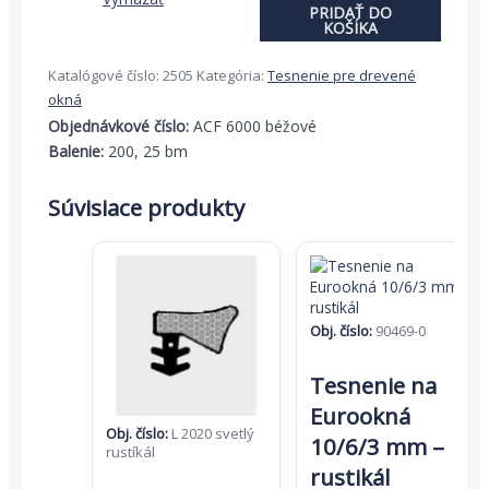
1,40 €
Eurookná
PRIDAŤ DO
12/5/8/5
KOŠÍKA
mm
-
Katalógové číslo:
2505
Kategória:
Tesnenie pre drevené
béžové
okná
Objednávkové číslo:
ACF 6000 béžové
Balenie:
200, 25 bm
Súvisiace produkty
Obj. číslo:
90469-0
Tento
Tesnenie na
produkt
má
Eurookná
viacero
Obj. číslo:
L 2020 svetlý
10/6/3 mm –
variantov.
rustíkál
Možnosti
rustikál
si