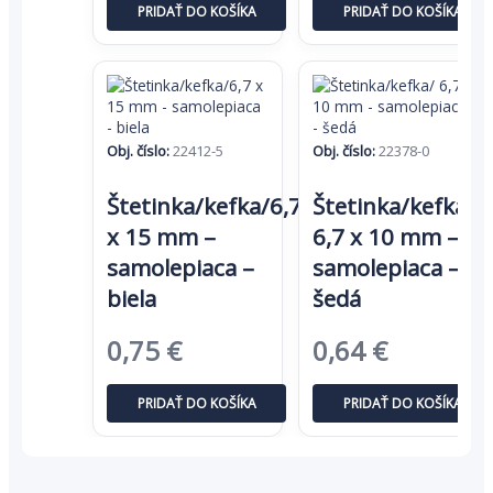
PRIDAŤ DO KOŠÍKA
PRIDAŤ DO KOŠÍKA
bola:
je:
bola:
je:
0,68 €.
0,44 €.
1,55 €.
1,01 €.
Obj. číslo:
22412-5
Obj. číslo:
22378-0
Štetinka/kefka/6,7
Štetinka/kefka/
x 15 mm –
6,7 x 10 mm –
samolepiaca –
samolepiaca –
biela
šedá
Pôvodná
Aktuálna
Pôvodná
Aktuáln
0,75
€
0,64
€
cena
cena
cena
cena
PRIDAŤ DO KOŠÍKA
PRIDAŤ DO KOŠÍKA
bola:
je:
bola:
je:
1,16 €.
0,75 €.
0,98 €.
0,64 €.