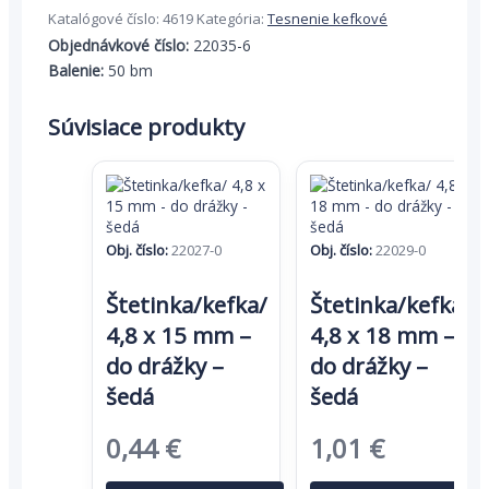
6,7
Katalógové číslo:
4619
Kategória:
Tesnenie kefkové
x
Objednávkové číslo:
22035-6
5
Balenie:
50 bm
mm
-
do
Súvisiace produkty
drážky
-
šedá
Obj. číslo:
22027-0
Obj. číslo:
22029-0
Štetinka/kefka/
Štetinka/kefka/
4,8 x 15 mm –
4,8 x 18 mm –
do drážky –
do drážky –
šedá
šedá
Pôvodná
Aktuálna
Pôvodná
Aktuáln
0,44
€
1,01
€
cena
cena
cena
cena