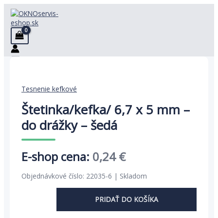
Preskočiť
na
obsah
Tesnenie kefkové
Štetinka/kefka/ 6,7 x 5 mm –
do drážky – šedá
Pôvodná
Aktuálna
0,24
€
cena
cena
Objednávkové číslo: 22035-6 | Skladom
bola:
je:
PRIDAŤ DO KOŠÍKA
0,37 €.
0,24 €.
množstvo
Štetinka/kefka/