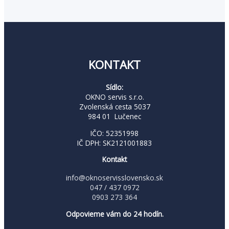
KONTAKT
Sídlo:
OKNO servis s.r.o.
Zvolenská cesta 5037
984 01 Lučenec
IČO: 52351998
IČ DPH: SK2121001883
Kontakt
info@oknoservisslovensko.sk
047 / 437 0972
0903 273 364
Odpovieme vám do 24 hodín.