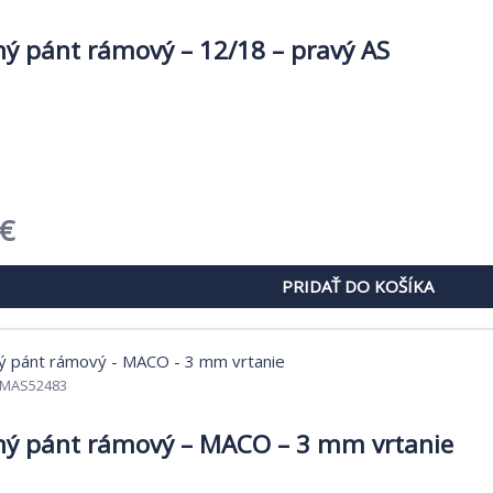
ý pánt rámový – 12/18 – pravý AS
dná
Aktuálna
€
cena
PRIDAŤ DO KOŠÍKA
je:
€.
4,62 €.
MAS52483
ý pánt rámový – MACO – 3 mm vrtanie