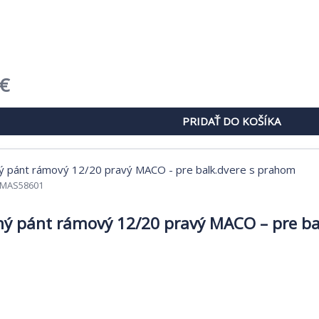
dná
Aktuálna
€
cena
PRIDAŤ DO KOŠÍKA
je:
€.
1,71 €.
MAS58601
ý pánt rámový 12/20 pravý MACO – pre ba