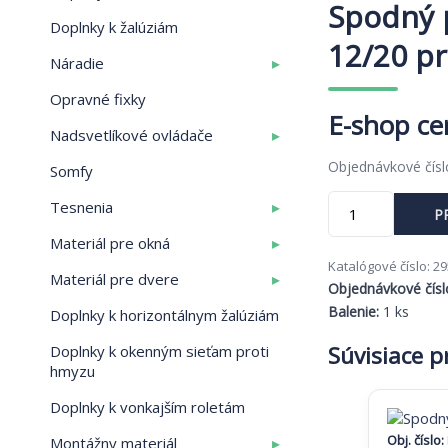
Spodný 
Doplnky k žalúziám
12/20 p
▸
Náradie
Opravné fixky
▸
Nadsvetlíkové ovládače
Objednávkové čís
Somfy
množstvo
▸
Tesnenia
P
Spodný
pánt
▸
Materiál pre okná
rámový
Katalógové číslo:
29
▸
Materiál pre dvere
-
Objednávkové čísl
12/20
Balenie:
1 ks
Doplnky k horizontálnym žalúziám
pravý
MACO
Súvisiace 
Doplnky k okenným sieťam proti
AS
hmyzu
Doplnky k vonkajším roletám
Obj. číslo:
▸
Montážny materiál