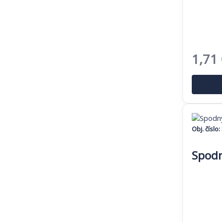
Pôvo
1,71
cena
bola:
2,63 
Obj. číslo:
Spodn