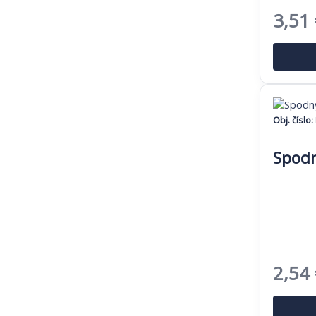
Pôvo
3,51
cena
bola:
5,40 
Obj. číslo:
Spodn
Pôvo
2,54
cena