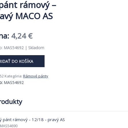
pánt rámový –
ravý MACO AS
Pôvodná
Aktuálna
4,24
€
cena
cena
lo: MAS54692 | Skladom
bola:
je:
RIDAŤ DO KOŠÍKA
6,53 €.
4,24 €.
52
Kategória:
Rámové pánty
o:
MAS54692
produkty
MAS54690