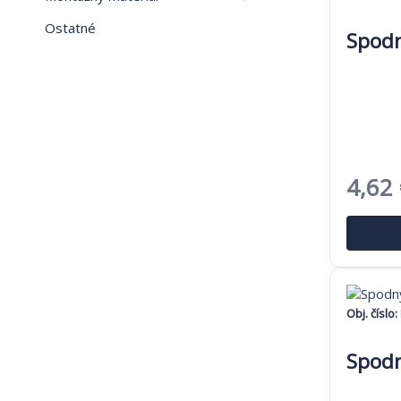
Ostatné
Spodn
Pôvo
4,62
cena
bola:
7,10 
Obj. číslo:
Spodn