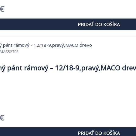
dná
Aktuálna
€
cena
PRIDAŤ DO KOŠÍKA
je:
€.
3,51 €.
MAS52703
ý pánt rámový – 12/18-9,pravý,MACO dre
dná
Aktuálna
€
cena
PRIDAŤ DO KOŠÍKA