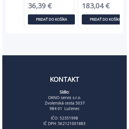
Pôvodná
Aktuálna
Pôvodná
Aktuá
36,39
€
183,04
€
cena
cena
cena
cena
PRIDAŤ DO KOŠÍKA
PRIDAŤ DO KOŠÍKA
bola:
je:
bola:
je:
55,99 €.
36,39 €.
281,60 €.
183,04
KONTAKT
Sídlo:
OKNO servis s.r.o.
Zvolenská cesta 5037
984 01 Lučenec
IČO: 52351998
IČ DPH: SK2121001883