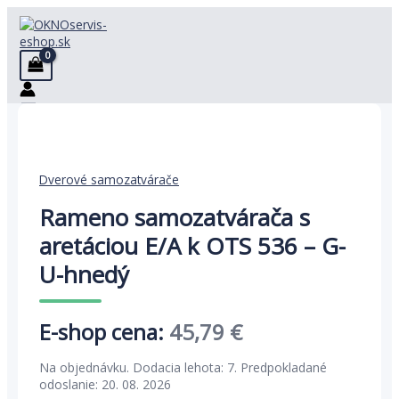
Preskočiť
na
obsah
Dverové samozatvárače
Rameno samozatvárača s
aretáciou E/A k OTS 536 – G-
U-hnedý
Pôvodná
Aktuálna
45,79
€
cena
cena
Na objednávku. Dodacia lehota: 7. Predpokladané
bola:
je:
odoslanie: 20. 08. 2026