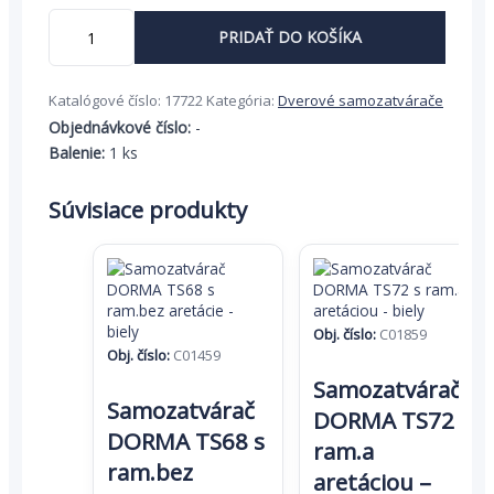
70,44 €.
45,79 €.
množstvo
PRIDAŤ DO KOŠÍKA
Rameno
samozatvárača
s
Katalógové číslo:
17722
Kategória:
Dverové samozatvárače
aretáciou
E/A
Objednávkové číslo:
-
k
Balenie:
1 ks
OTS
536
Súvisiace produkty
-
G-
U-
hnedý
Obj. číslo:
C01859
Obj. číslo:
C01459
Samozatvárač
Samozatvárač
DORMA TS72 s
DORMA TS68 s
ram.a
ram.bez
aretáciou –