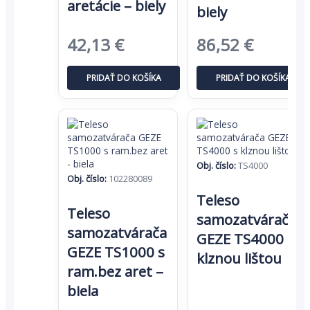
aretácie – biely
biely
Pôvodná
Aktuálna
Pôvodná
Aktuál
42,13
€
86,52
€
cena
cena
cena
cena
PRIDAŤ DO KOŠÍKA
PRIDAŤ DO KOŠÍKA
bola:
je:
bola:
je:
64,81 €.
42,13 €.
133,10 €.
86,52 €
Obj. číslo:
TS4000
Obj. číslo:
102280089
Teleso
Teleso
samozatvárača
samozatvárača
GEZE TS4000 s
GEZE TS1000 s
klznou lištou
ram.bez aret –
biela