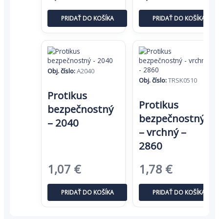
cena
cena
cena
cena
PRIDAŤ DO KOŠÍKA
PRIDAŤ DO KOŠÍKA
bola:
je:
bola:
je:
2,29 €.
1,49 €.
1,64 €.
1,07 €.
Obj. číslo:
A2040
Obj. číslo:
TRSK0510
Protikus
Protikus
bezpečnostný
bezpečnostný
– 2040
– vrchný –
2860
Pôvodná
Aktuálna
Pôvodná
Aktuáln
1,07
€
1,78
€
cena
cena
cena
cena
PRIDAŤ DO KOŠÍKA
PRIDAŤ DO KOŠÍKA
bola:
je:
bola:
je:
1,64 €.
1,07 €.
2,74 €.
1,78 €.