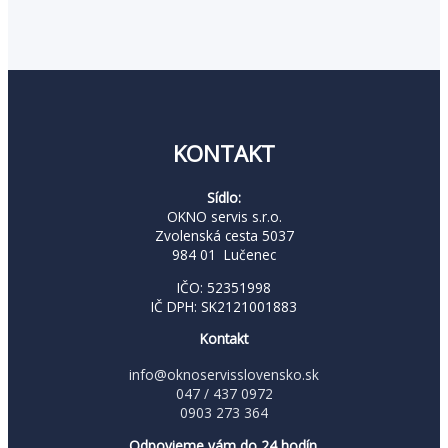
KONTAKT
Sídlo:
OKNO servis s.r.o.
Zvolenská cesta 5037
984 01 Lučenec
IČO: 52351998
IČ DPH: SK2121001883
Kontakt
info@oknoservisslovensko.sk
047 / 437 0972
0903 273 364
Odpovieme vám do 24 hodín.