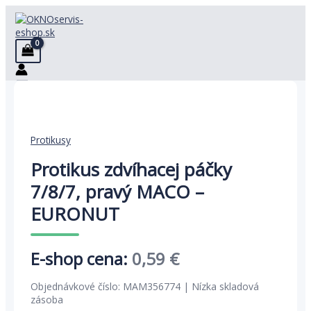
Preskočiť
na
obsah
Protikusy
Protikus zdvíhacej páčky
7/8/7, pravý MACO –
EURONUT
Pôvodná
Aktuálna
0,59
€
cena
cena
Objednávkové číslo: MAM356774 | Nízka skladová
bola:
je:
zásoba