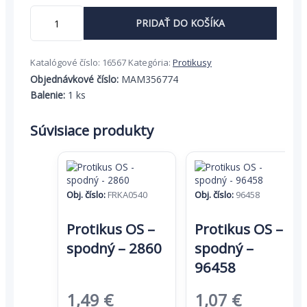
0,91 €.
0,59 €.
množstvo
PRIDAŤ DO KOŠÍKA
Protikus
zdvíhacej
páčky
Katalógové číslo:
16567
Kategória:
Protikusy
7/8/7,
pravý
Objednávkové číslo:
MAM356774
MACO
Balenie:
1 ks
-
EURONUT
Súvisiace produkty
Obj. číslo:
FRKA0540
Obj. číslo:
96458
Protikus OS –
Protikus OS –
spodný – 2860
spodný –
96458
Pôvodná
Aktuálna
Pôvodná
Aktuáln
1,49
€
1,07
€