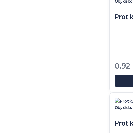
Obj. číslo:
Proti
Pôvo
0,92
cena
bola:
1,41 
Obj. číslo:
Proti