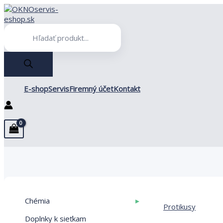
Preskočiť
na
obsah
Products
search
E-shop
Servis
Firemný účet
Kontakt
▸
Chémia
Protikusy
Doplnky k sieťkam