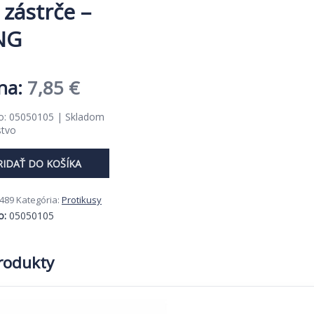
 zástrče –
NG
Pôvodná
Aktuálna
7,85
€
cena
cena
lo: 05050105 | Skladom
stvo
bola:
je:
12,08 €.
7,85 €.
RIDAŤ DO KOŠÍKA
489
Kategória:
Protikusy
o:
05050105
produkty