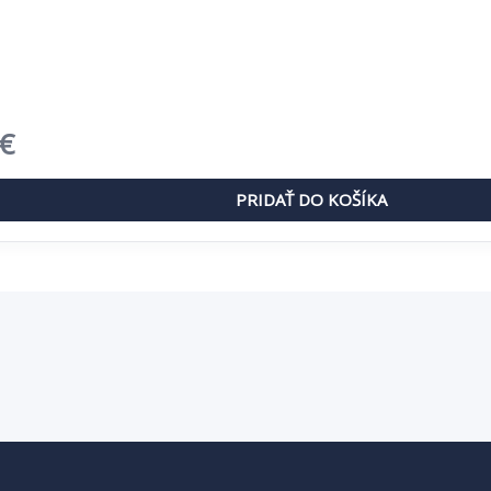
dná
Aktuálna
€
cena
PRIDAŤ DO KOŠÍKA
je:
€.
1,07 €.