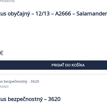
TRSM0100
kus obyčajný – 12/13 – A2666 – Salamande
dná
Aktuálna
€
cena
PRIDAŤ DO KOŠÍKA
je:
€.
0,92 €.
A3620
kus bezpečnostný – 3620