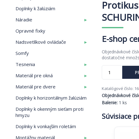
Protikus
Doplnky k žalúziám
SCHURI
▸
Náradie
Opravné fixky
▸
Nadsvetlíkové ovládače
Objednávkové čís
Somfy
dostatočné množ
▸
Tesnenia
množstvo
P
Protikus
▸
Materiál pre okná
zástrče
▸
Materiál pre dvere
-
Katalógové číslo:
16
SCHURING
Objednávkové čísl
Doplnky k horizontálnym žalúziám
Balenie:
1 ks
Doplnky k okenným sieťam proti
Súvisiace 
hmyzu
Doplnky k vonkajším roletám
▸
Montážny materiál