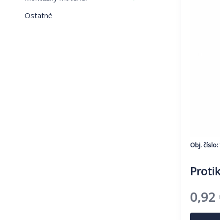
Ostatné
Obj. číslo:
Proti
Pôvo
0,92
cena