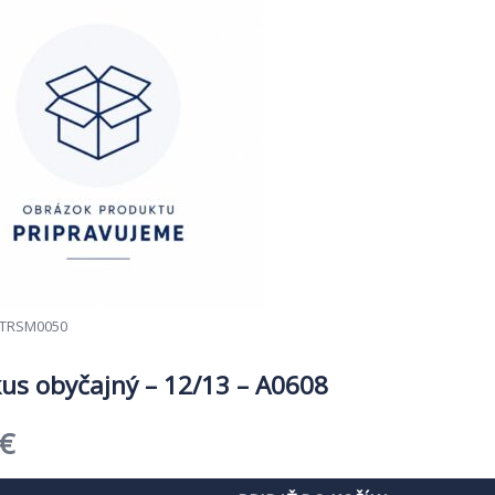
TRSM0050
kus obyčajný – 12/13 – A0608
dná
Aktuálna
€
cena