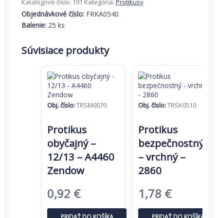
Katalógové číslo:
191
Kategória:
Protikusy
-
Objednávkové číslo:
FRKA0540
spodný
Balenie:
25 ks
-
2860
Súvisiace produkty
Obj. číslo:
TRSM0070
Obj. číslo:
TRSK0510
Protikus
Protikus
obyčajný –
bezpečnostný
12/13 – A4460
– vrchný –
Zendow
2860
Pôvodná
Aktuálna
Pôvodná
Aktuáln
0,92
€
1,78
€
cena
cena
cena
cena
PRIDAŤ DO KOŠÍKA
PRIDAŤ DO KOŠÍKA