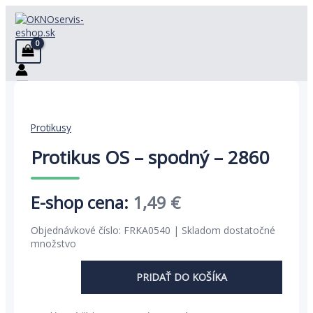
Preskočiť
na
obsah
Protikusy
Protikus OS – spodný – 2860
Pôvodná
Aktuálna
1,49
€
cena
cena
Objednávkové číslo: FRKA0540 | Skladom dostatočné
bola:
je:
množstvo
2,29 €.
1,49 €.
PRIDAŤ DO KOŠÍKA
množstvo
Protikus
OS