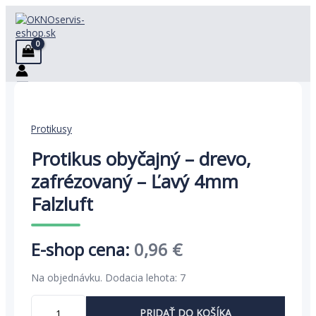
Preskočiť
na
obsah
Protikusy
Protikus obyčajný – drevo,
zafrézovaný – Ľavý 4mm
Falzluft
Pôvodná
Aktuálna
0,96
€
cena
cena
Na objednávku. Dodacia lehota: 7
bola:
je:
množstvo
PRIDAŤ DO KOŠÍKA
Protikus