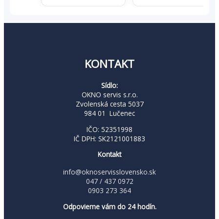
1,41 €.
0,92 €.
2,74 €.
1,78 €.
KONTAKT
Sídlo:
OKNO servis s.r.o.
Zvolenská cesta 5037
984 01 Lučenec
IČO: 52351998
IČ DPH: SK2121001883
Kontakt
info@oknoservisslovensko.sk
047 / 437 0972
0903 273 364
Odpovieme vám do 24 hodín.