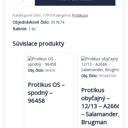
1,48 €.
0,96 €.
obyčajný
-
Katalógové číslo:
17910
Kategória:
Protikusy
drevo,
zafrézovaný
Objednávkové číslo:
357674
-
Balenie:
1 ks
Ľavý
4mm
Súvisiace produkty
Falzluft
Obj. číslo:
96458
Obj. číslo:
TRSM0100
Protikus OS –
Protikus
spodný –
obyčajný –
96458
12/13 – A2666
– Salamander,
Brugman