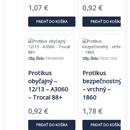
Pôvodná
Aktuálna
Pôvodná
Aktuáln
1,07
€
0,92
€
cena
cena
cena
cena
PRIDAŤ DO KOŠÍKA
PRIDAŤ DO KOŠÍKA
bola:
je:
bola:
je:
1,64 €.
1,07 €.
1,41 €.
0,92 €.
Obj. číslo:
TRSM0090
Obj. číslo:
TRSK1330
Protikus
Protikus
obyčajný –
bezpečnostný
12/13 – A3060
– vrchný –
– Trocal 88+
1860
Pôvodná
Aktuálna
Pôvodná
Aktuáln
0,92
€
1,78
€
cena
cena
cena
cena
PRIDAŤ DO KOŠÍKA
PRIDAŤ DO KOŠÍKA
bola:
je:
bola:
je: