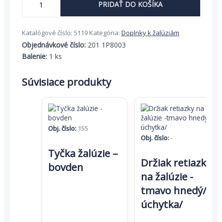
PRIDAŤ DO KOŠÍKA
Prevodovka
na
žalúziu
Katalógové číslo:
5119
Kategória:
Doplnky k žalúziám
PRIM
-
Objednávkové číslo:
201 1P8003
zlatý
Balenie:
1 ks
dub
-
Súvisiace produkty
pravá
Obj. číslo:
155
Obj. číslo:
-
Tyčka žalúzie –
Tento
Držiak retiazky
produkt
bovden
má
na žalúzie -
viacero
tmavo hnedý/
variantov.
Možnosti
úchytka/
si
môžete