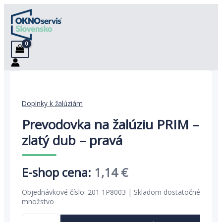
Preskočiť
na
obsah
Doplnky k žalúziám
Prevodovka na žalúziu PRIM –
zlatý dub – pravá
Pôvodná
Aktuálna
1,14
€
cena
cena
Objednávkové číslo: 201 1P8003 | Skladom dostatočné
bola:
je:
množstvo
1,76 €.
1,14 €.
množstvo