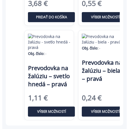
Pôvodná
Aktuálna
Pôvodná
Aktuáln
3,68
€
0,55
€
vybrať
na
cena
cena
cena
cena
stránke
PRIDAŤ DO KOŠÍKA
VÝBER MOŽNOSTÍ
produktu.
bola:
je:
bola:
je:
5,66 €.
3,68 €.
0,85 €.
0,55 €.
Obj. číslo:
-
Obj. číslo:
-
Tento
Prevodovka na
Tento
produkt
Prevodovka na
produkt
má
žalúziu – biela
má
viacero
žalúziu – svetlo
– pravá
viacero
variantov.
hnedá – pravá
variantov.
Možnosti
Možnosti
si
si
môžete
Pôvodná
Aktuálna
Pôvodná
Aktuáln
1,11
€
0,24
€
môžete
vybrať
cena
cena
cena
cena
vybrať
na
na
stránke
VÝBER MOŽNOSTÍ
VÝBER MOŽNOSTÍ
bola:
je:
bola:
je:
stránke
produktu.
produktu.
1,70 €.
1,11 €.
0,37 €.
0,24 €.