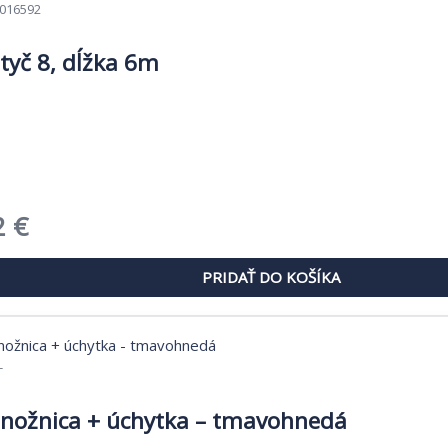
016592
tyč 8, dĺžka 6m
dná
Aktuálna
2
€
cena
PRIDAŤ DO KOŠÍKA
je:
 €.
21,42 €.
-
nožnica + úchytka – tmavohnedá