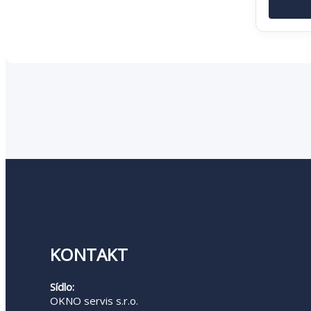
bola:
73,81
KONTAKT
Sídlo:
OKNO servis s.r.o.