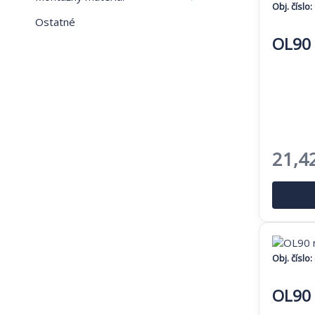
Obj. číslo:
Ostatné
OL90 
Pôvo
21,4
cena
bola:
32,96
Obj. číslo:
OL90 