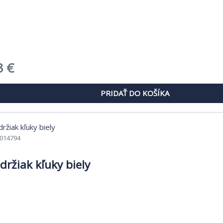
dná
Aktuálna
3
€
cena
PRIDAŤ DO KOŠÍKA
je:
 €.
40,33 €.
014794
držiak kľuky biely