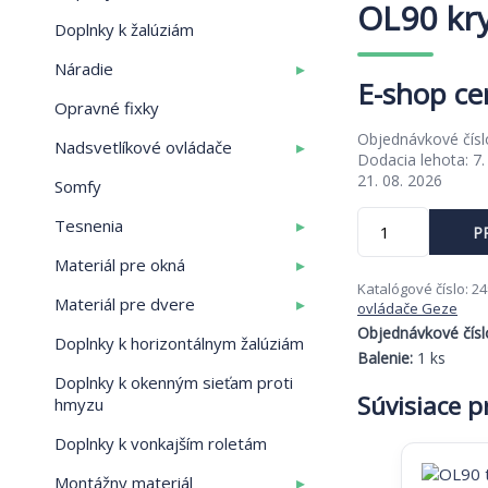
OL90 kr
Doplnky k žalúziám
▸
Náradie
Opravné fixky
Objednávkové čísl
▸
Nadsvetlíkové ovládače
Dodacia lehota: 7
21. 08. 2026
Somfy
množstvo
▸
Tesnenia
P
OL90
krytka
▸
Materiál pre okná
6m,
Katalógové číslo:
24
▸
Materiál pre dvere
EV1
ovládače Geze
Objednávkové čísl
Doplnky k horizontálnym žalúziám
Balenie:
1 ks
Doplnky k okenným sieťam proti
Súvisiace 
hmyzu
Doplnky k vonkajším roletám
▸
Montážny materiál