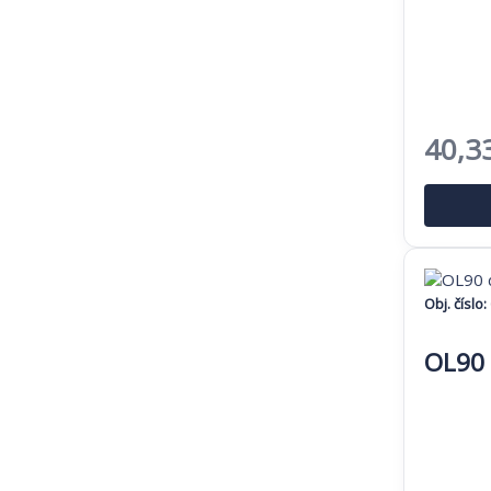
Pôvo
40,3
cena
bola:
62,04
Obj. číslo:
OL90 