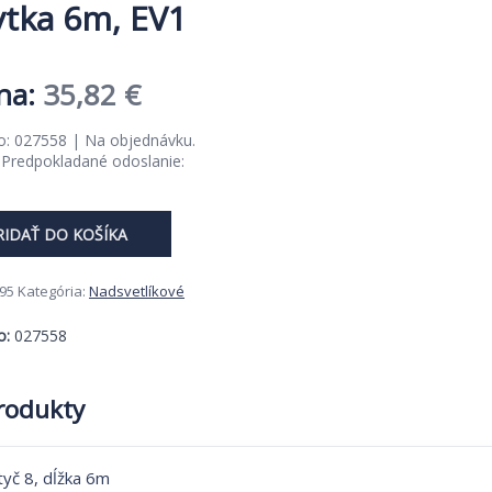
ytka 6m, EV1
Pôvodná
Aktuálna
35,82
€
cena
cena
o: 027558 | Na objednávku.
. Predpokladané odoslanie:
bola:
je:
55,10 €.
35,82 €.
RIDAŤ DO KOŠÍKA
95
Kategória:
Nadsvetlíkové
o:
027558
produkty