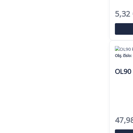
Pôvo
5,32
cena
bola:
8,18 
Obj. číslo:
OL90 
Pôvo
47,9
cena