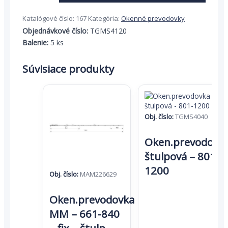
Oken.prevodovka
štulpová
Katalógové číslo:
167
Kategória:
Okenné prevodovky
-
Objednávkové číslo:
TGMS4120
1201-
Balenie:
5 ks
1600
Súvisiace produkty
Obj. číslo:
TGMS4040
Oken.prevodovk
štulpová – 801-
1200
Obj. číslo:
MAM226629
Oken.prevodovka
MM – 661-840