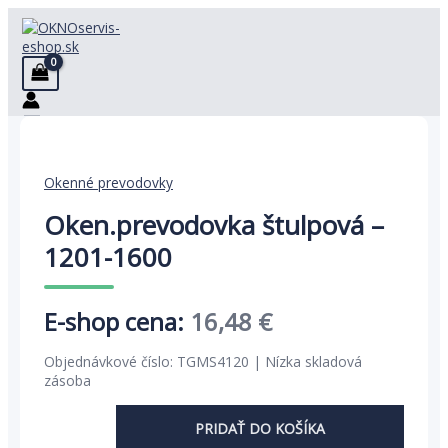
Preskočiť
na
obsah
Okenné prevodovky
Oken.prevodovka štulpová –
1201-1600
Pôvodná
Aktuálna
16,48
€
cena
cena
Objednávkové číslo: TGMS4120 | Nízka skladová
bola:
je:
zásoba
25,35 €.
16,48 €.
PRIDAŤ DO KOŠÍKA
množstvo