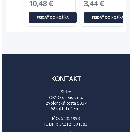
Pôvodná
Aktuálna
Pôvodná
Aktuáln
10,48
€
3,44
€
cena
cena
cena
cena
PRIDAŤ DO KOŠÍKA
PRIDAŤ DO KOŠÍKA
bola:
je:
bola:
je:
16,13 €.
10,48 €.
5,29 €.
3,44 €.
KONTAKT
Sídlo:
OKNO servis s.r.o.
Zvolenská cesta 5037
984 01 Lučenec
IČO: 52351998
IČ DPH: SK2121001883