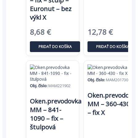
– fix – štulp –
Euronut – bez
výkl X
Pôvodná
Aktuálna
Pôvodná
Aktuál
8,68
€
12,78
€
cena
cena
cena
cena
PRIDAŤ DO KOŠÍKA
PRIDAŤ DO KOŠÍKA
bola:
je:
bola:
je:
13,36 €.
8,68 €.
19,66 €.
12,78 €
Obj. číslo:
MAM201730
Obj. číslo:
MAM221902
Oken.prevodovk
Oken.prevodovka
MM – 360-430
MM – 841-
– fix X
1090 – fix –
štulpová