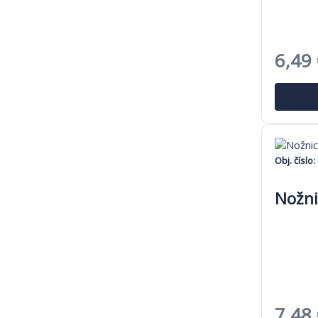
Pôvo
6,49
cena
bola:
9,99 
Obj. číslo:
Nožni
Pôvo
7,48