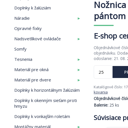
Nožnica
Doplnky k žalúziám
pántom 
▸
Náradie
Opravné fixky
▸
Nadsvetlíkové ovládače
Objednávkové čís
Somfy
objednávku. Dodac
odoslanie: 21. 08.
▸
Tesnenia
množstvo
▸
Materiál pre okná
P
Nožnica
▸
so
Materiál pre dvere
skrytým
Katalógové číslo:
17
Doplnky k horizontálnym žalúziám
pántom
kovania
851-
Objednávkové čísl
Doplnky k okenným sieťam proti
1050
Balenie:
25 ks
hmyzu
Súvisiace 
Doplnky k vonkajším roletám
▸
Montážny materiál