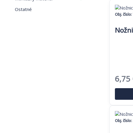
Ostatné
Obj. číslo:
Nožni
Pôvo
6,75
cena
bola:
10,38
Obj. číslo: