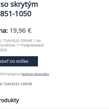
 so skrytým
851-1050
Pôvodná
Aktuálna
19,96
€
cena
cena
lo: TSAV4232-100040 | Na
ia lehota: 7. Predpokladané
bola:
je:
 2026
30,70 €.
19,96 €.
RIDAŤ DO KOŠÍKA
475
Kategória:
Nožnice okenného
o:
TSAV4232-100040
produkty