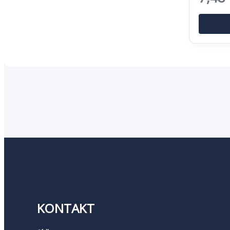
cena
bola:
11,51
KONTAKT