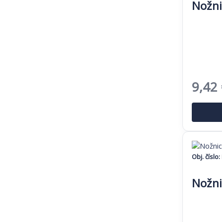
Nožni
Pôvo
9,42
cena
bola:
14,49
Obj. číslo:
Nožni