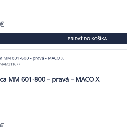
dná
Aktuálna
€
cena
PRIDAŤ DO KOŠÍKA
je:
€.
6,49 €.
MAM211677
ca MM 601-800 – pravá – MACO X
dná
Aktuálna
€