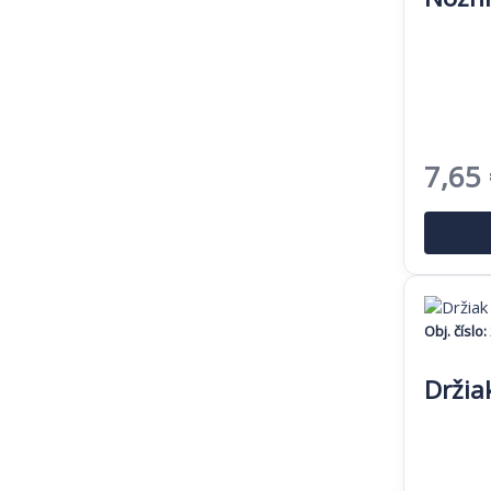
Pôvo
7,65
cena
bola:
11,77
Obj. číslo:
Držia