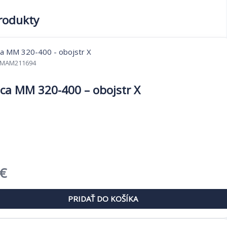
produkty
MAM211694
ca MM 320-400 – obojstr X
dná
Aktuálna
€
cena
PRIDAŤ DO KOŠÍKA
je: