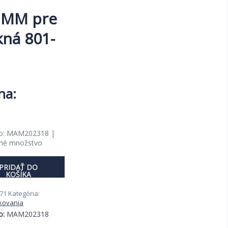
 MM pre
kná 801-
tuálna
na
lo: MAM202318 |
čné množstvo
,43 €.
PRIDAŤ DO
KOŠÍKA
71
Kategória:
kovania
o:
MAM202318