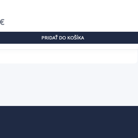
dná
Aktuálna
€
cena
PRIDAŤ DO KOŠÍKA
je:
 €.
7,43 €.