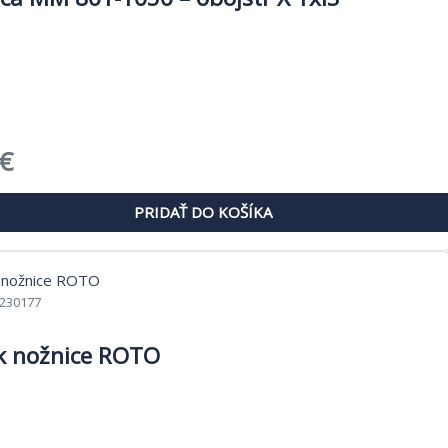
dná
Aktuálna
€
cena
PRIDAŤ DO KOŠÍKA
je:
 €.
7,65 €.
230177
k nožnice ROTO