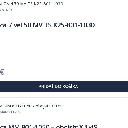
€.
5,77 €.
283479
ca 7 vel.50 MV TS K25-801-1030
dná
Aktuálna
€
cena
PRIDAŤ DO KOŠÍKA
je:
 €.
9,42 €.
MAM211905
ca MM 801-1050 – obojstr X 1xIS