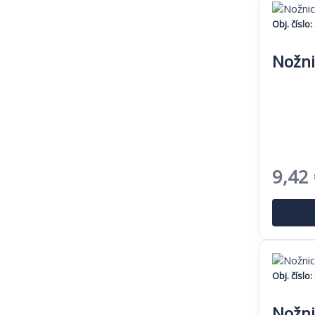
8,88 
Obj. číslo:
Nožni
Pôvo
9,42
cena
bola:
14,49
Obj. číslo:
Nožni