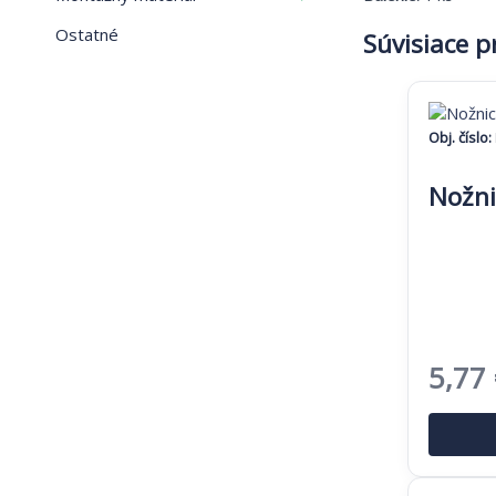
1050
Ostatné
Súvisiace 
Obj. číslo:
Nožni
Pôvo
5,77
cena
bola: