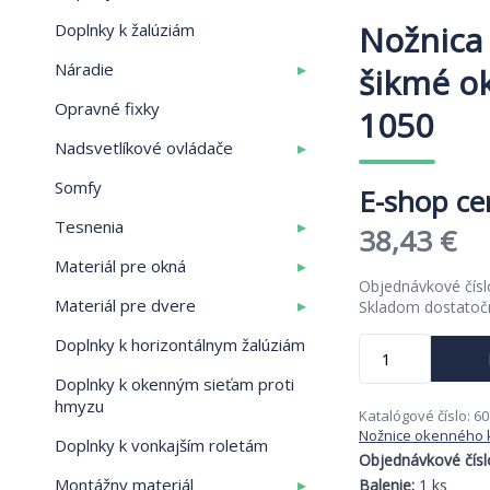
Nožnica
Doplnky k žalúziám
▸
Náradie
šikmé o
Opravné fixky
1050
▸
Nadsvetlíkové ovládače
Somfy
▸
Tesnenia
Pôvodná
Ak
38,43
€
▸
Materiál pre okná
cena
ce
Objednávkové čís
▸
Materiál pre dvere
Skladom dostato
bola:
je:
množstvo
Doplnky k horizontálnym žalúziám
59,13 €.
38
Nožnica
Doplnky k okenným sieťam proti
MM
hmyzu
pre
Katalógové číslo:
60
šikmé
Nožnice okenného 
Doplnky k vonkajším roletám
okná
Objednávkové čísl
801-
▸
Montážny materiál
Balenie:
1 ks