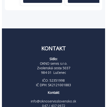
bola:
je:
7,95 €.
5,17 €.
KONTAKT
Sídlo:
OKNO servis s.r.o.
Zvolenská cesta 5037
984 01 Lučenec
IČO: 52351998
IČ DPH: SK2121001883
Kontakt
info@oknoservisslovensko.sk
047 / 437 0972