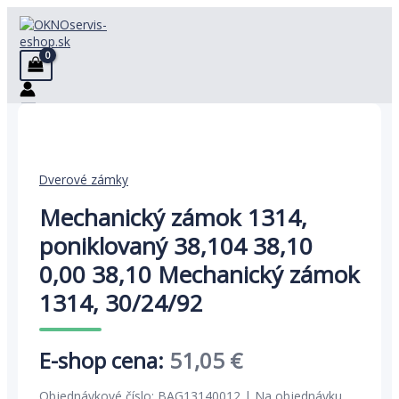
Preskočiť
na
obsah
Dverové zámky
Mechanický zámok 1314,
poniklovaný 38,104 38,10
0,00 38,10 Mechanický zámok
1314, 30/24/92
Pôvodná
Aktuálna
51,05
€
cena
cena
Objednávkové číslo: BAG13140012 | Na objednávku.