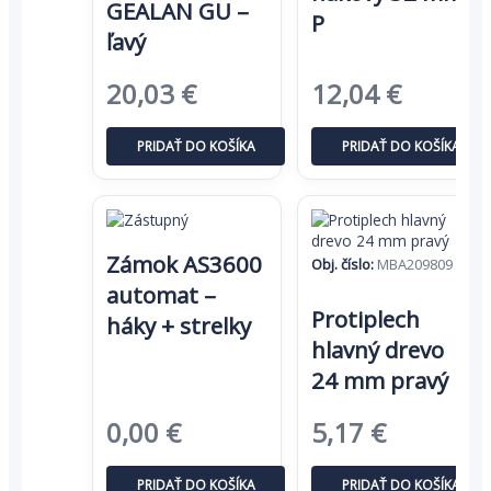
GEALAN GU –
P
ľavý
Pôvodná
Aktuálna
Pôvodná
Aktuál
20,03
€
12,04
€
cena
cena
cena
cena
PRIDAŤ DO KOŠÍKA
PRIDAŤ DO KOŠÍKA
bola:
je:
bola:
je:
30,81 €.
20,03 €.
18,52 €.
12,04 €
Zámok AS3600
Obj. číslo:
MBA209809
automat –
Protiplech
háky + strelky
hlavný drevo
24 mm pravý
Pôvodná
Aktuáln
0,00
€
5,17
€
cena
cena
PRIDAŤ DO KOŠÍKA
PRIDAŤ DO KOŠÍKA