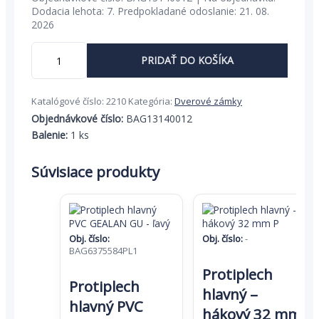
bola:
je:
Dodacia lehota: 7. Predpokladané odoslanie: 21. 08.
2026
78,54 €.
51,05 €.
množstvo
PRIDAŤ DO KOŠÍKA
Mechanický
zámok
1314,
Katalógové číslo:
2210
Kategória:
Dverové zámky
poniklovaný
38,104
Objednávkové číslo:
BAG13140012
38,10
Balenie:
1 ks
0,00
38,10
Súvisiace produkty
Mechanický
zámok
1314,
30/24/92
Obj. číslo:
Obj. číslo:
-
BAG6375584PL1
Protiplech
Protiplech
hlavný –
hlavný PVC
hákový 32 mm