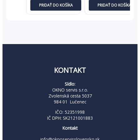
cena
cena
cena
cena
PRIDAŤ DO KOŠÍKA
PRIDAŤ DO KOŠÍKA
bola:
je:
bola:
je:
68,52 €.
44,54 €.
39,89 €.
25,93 €
KONTAKT
Sídlo:
OKNO servis s.r.o.
Zvolenská cesta 5037
984 01 Lučenec
IČO: 52351998
IČ DPH: SK2121001883
Kontakt
info@oknoservisslovensko.sk