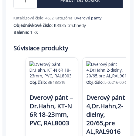
PRIDAŤ DO KOŠÍKA
Dverový
pánt
-
Katalógové číslo:
4632
Kategória:
Dverové pánty
SIKU
3335
Objednávkové číslo:
K3335-tm.hnedý
-
Balenie:
1 ks
24-
28
Súvisiace produkty
mm
-
tm.hnedý
Obj. číslo:
BB183519
Obj. číslo:
L-05216-00-0-7
Dverový pánt –
Dverový pánt –
Dr.Hahn, KT-N
4,Dr.Hahn,2-
6R 18-23mm,
dielny,
PVC, RAL8003
20/65,pre
AL,RAL9016