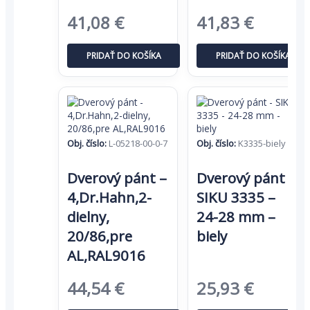
Pôvodná
Aktuálna
Pôvodná
Aktuál
41,08
€
41,83
€
cena
cena
cena
cena
PRIDAŤ DO KOŠÍKA
PRIDAŤ DO KOŠÍKA
bola:
je:
bola:
je:
63,20 €.
41,08 €.
64,35 €.
41,83 €
Obj. číslo:
L-05218-00-0-7
Obj. číslo:
K3335-biely
Dverový pánt –
Dverový pánt –
4,Dr.Hahn,2-
SIKU 3335 –
dielny,
24-28 mm –
20/86,pre
biely
AL,RAL9016
Pôvodná
Aktuálna
Pôvodná
Aktuál
44,54
€
25,93
€