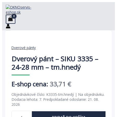
Preskočiť
na
obsah
Dverové pánty
Dverový pánt – SIKU 3335 –
24-28 mm – tm.hnedý
Pôvodná
Aktuálna
33,71
€
cena
cena
Objednávkové číslo: K3335-tm.hnedý | Na objednávku.
bola:
je:
Dodacia lehota: 7. Predpokladané odoslanie: 21. 08.
2026
51,86 €.
33,71 €.
množstvo