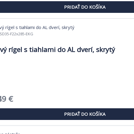
cena
PRIDAŤ DO KOŠÍKA
je:
€.
2,50 €.
SD35-F22x285-EKG
ý rígel s tiahlami do AL dverí, skrytý
dná
Aktuálna
49
€
cena
PRIDAŤ DO KOŠÍKA
je:
6 €.
177,49 €.