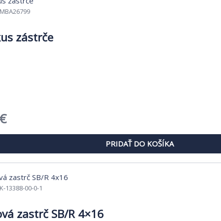
MBA26799
kus zástrče
dná
Aktuálna
€
cena
PRIDAŤ DO KOŠÍKA
je:
 €.
7,45 €.
K-13388-00-0-1
vá zastrč SB/R 4×16