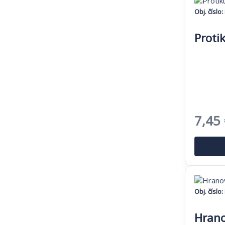
Obj. číslo:
Proti
Pôvo
7,45
cena
bola:
11,46
Obj. číslo:
Hrano