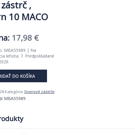
zástrč ,
Trn 10 MACO
Pôvodná
Aktuálna
17,98
€
cena
cena
lo: MBA55989 | Na
ia lehota: 7. Predpokladané
bola:
je:
 2026
27,66 €.
17,98 €.
RIDAŤ DO KOŠÍKA
28
Kategória:
Dverové zástrče
o:
MBA55989
produkty