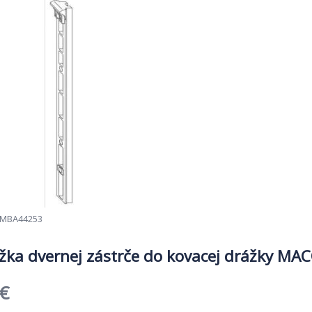
MBA44253
žka dvernej zástrče do kovacej drážky MA
dná
Aktuálna
€