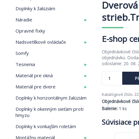
Dverová 
Doplnky k žalúziám
strieb.
▸
Náradie
Opravné fixky
▸
Nadsvetlíkové ovládače
Objednávkové čís
Somfy
objednávku. Dodac
odoslanie: 20. 08.
▸
Tesnenia
množstvo
▸
Materiál pre okná
P
Dverová
▸
zástrč
Materiál pre dvere
,
Katalógové číslo:
22
Doplnky k horizontálnym žalúziám
strieb.Trn
Objednávkové čísl
10
Balenie:
1 ks
Doplnky k okenným sieťam proti
MACO
hmyzu
Súvisiace 
Doplnky k vonkajším roletám
▸
Montážny materiál