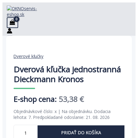
Preskočiť
na
obsah
Dverové kľučky
Dverová kľučka jednostranná
Dieckmann Kronos
Pôvodná
Aktuálna
53,38
€
cena
cena
Objednávkové číslo: x | Na objednávku. Dodacia
bola:
je:
lehota: 7. Predpokladané odoslanie: 21. 08. 2026
82,13 €.
53,38 €.
množstvo
PRIDAŤ DO KOŠÍKA
Dverová