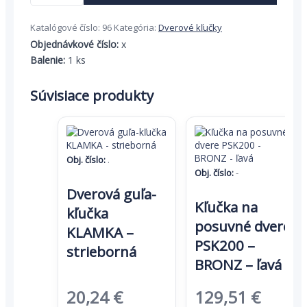
kľučka
jednostranná
Katalógové číslo:
96
Kategória:
Dverové kľučky
Dieckmann
Kronos
Objednávkové číslo:
x
Balenie:
1 ks
Súvisiace produkty
Obj. číslo:
.
Obj. číslo:
-
Dverová guľa-
Kľučka na
kľučka
posuvné dvere
KLAMKA –
PSK200 –
strieborná
BRONZ – ľavá
Pôvodná
Aktuálna
Pôvodná
Aktuá
20,24
€
129,51
€