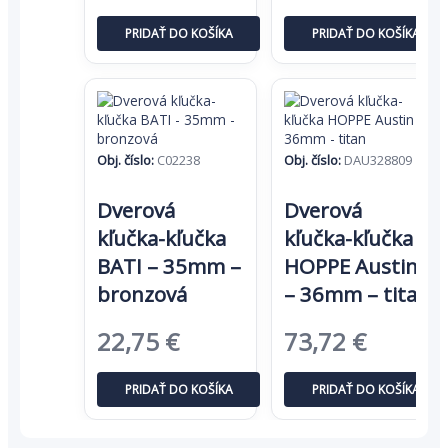
cena
cena
cena
cena
PRIDAŤ DO KOŠÍKA
PRIDAŤ DO KOŠÍKA
bola:
je:
bola:
je:
31,14 €.
20,24 €.
199,25 €.
129,51
Obj. číslo:
C02238
Obj. číslo:
DAU328809
Dverová
Dverová
kľučka-kľučka
kľučka-kľučka
BATI – 35mm –
HOPPE Austin
bronzová
– 36mm – titan
Pôvodná
Aktuálna
Pôvodná
Aktuál
22,75
€
73,72
€
cena
cena
cena
cena
PRIDAŤ DO KOŠÍKA
PRIDAŤ DO KOŠÍKA
bola:
je:
bola:
je:
35,00 €.
22,75 €.
113,42 €.
73,72 €