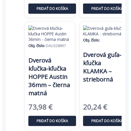
cena
cena
cena
cena
PRIDAŤ DO KOŠÍKA
PRIDAŤ DO KOŠÍKA
bola:
je:
bola:
je:
82,13 €.
53,38 €.
28,31 €.
18,40 €
Obj. číslo:
.
Obj. číslo:
DAU328897
Dverová guľa-
Dverová
kľučka
kľučka-kľučka
KLAMKA –
HOPPE Austin
strieborná
36mm – čierna
matná
Pôvodná
Aktuálna
Pôvodná
Aktuál
73,98
€
20,24
€
cena
cena
cena
cena
PRIDAŤ DO KOŠÍKA
PRIDAŤ DO KOŠÍKA
bola:
je:
bola:
je: