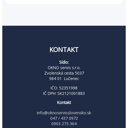
113,81 €.
73,98 €.
31,14 €.
20,24 €
KONTAKT
Sídlo:
OKNO servis s.r.o.
Zvolenská cesta 5037
984 01 Lučenec
IČO: 52351998
IČ DPH: SK2121001883
Kontakt
info@oknoservisslovensko.sk
047 / 437 0972
0903 273 364