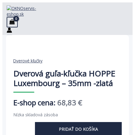
Preskočiť
na
obsah
Dverové kľučky
Dverová guľa-kľučka HOPPE
Luxembourg – 35mm -zlatá
Pôvodná
Aktuálna
68,83
€
cena
cena
Nízka skladová zásoba
bola:
je:
PRIDAŤ DO KOŠÍKA
105,89 €.
68,83 €.
množstvo