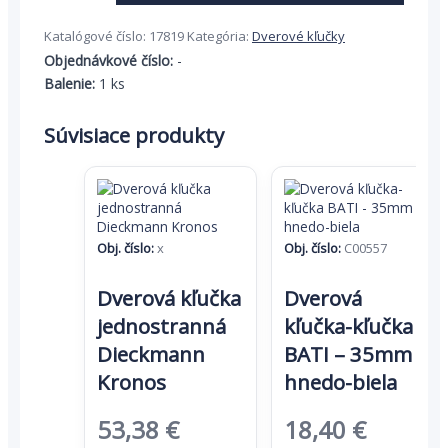
Dverová
guľa-
Katalógové číslo:
17819
Kategória:
Dverové kľučky
kľučka
Objednávkové číslo:
-
HOPPE
Balenie:
1 ks
Luxembourg
-
35mm
Súvisiace produkty
-
zlatá
Obj. číslo:
x
Obj. číslo:
C00557
Dverová kľučka
Dverová
jednostranná
kľučka-kľučka
Dieckmann
BATI – 35mm –
Kronos
hnedo-biela
Pôvodná
Aktuálna
Pôvodná
Aktuál
53,38
€
18,40
€