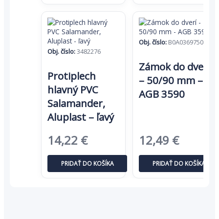
21,98 €.
14,29 €.
Obj. číslo:
B0A036975005
Obj. číslo:
3482276
Zámok do dverí
Protiplech
– 50/90 mm –
hlavný PVC
AGB 3590
Salamander,
Aluplast – ľavý
Pôvodná
Aktuálna
Pôvodná
Aktuál
14,22
€
12,49
€
cena
cena
cena
cena
PRIDAŤ DO KOŠÍKA
PRIDAŤ DO KOŠÍKA
bola:
je:
bola:
je:
21,87 €.
14,22 €.
19,21 €.
12,49 €