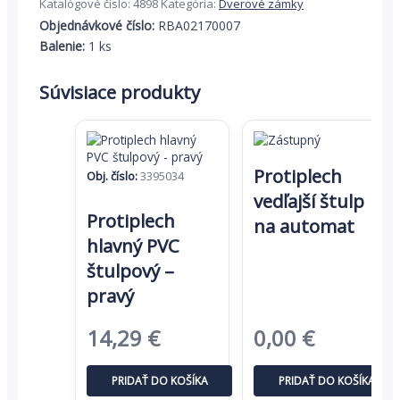
Katalógové číslo:
4898
Kategória:
Dverové zámky
-
Objednávkové číslo:
RBA02170007
krátka
Balenie:
1 ks
Súvisiace produkty
Protiplech
Obj. číslo:
3395034
vedľajší štulp
Protiplech
na automat
hlavný PVC
štulpový –
pravý
Pôvodná
Aktuálna
14,29
€
0,00
€
cena
cena
PRIDAŤ DO KOŠÍKA
PRIDAŤ DO KOŠÍKA
bola:
je: