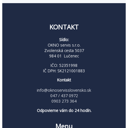
KONTAKT
Sídlo:
OKNO servis s.r.o.
Zvolenská cesta 5037
984 01 Lučenec
IČO: 52351998
IČ DPH: SK2121001883
Kontakt
info@oknoservisslovensko.sk
047 / 437 0972
0903 273 364
Odpovieme vám do 24 hodín.
Menu