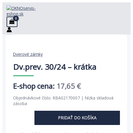
Preskočiť
na
obsah
Dverové zámky
Dv.prev. 30/24 – krátka
Pôvodná
Aktuálna
17,65
€
cena
cena
Objednávkové číslo: RBA02170007 | Nízka skladová
bola:
je:
zásoba
27,16 €.
17,65 €.
PRIDAŤ DO KOŠÍKA
množstvo
Dv.prev.
30/24