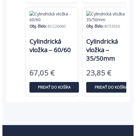
14,03 €.
9,12 €.
843,19 €.
548,07
Obj. číslo:
BCC26060
Obj. číslo:
BC53550
Cylindrická
Cylindrická
vložka – 60/60
vložka –
35/50mm
Pôvodná
Aktuálna
Pôvodná
Aktuál
67,05
€
23,85
€
cena
cena
cena
cena
PRIDAŤ DO KOŠÍKA
PRIDAŤ DO KOŠÍKA
bola:
je:
bola:
je:
103,15 €.
67,05 €.
36,69 €.
23,85 €