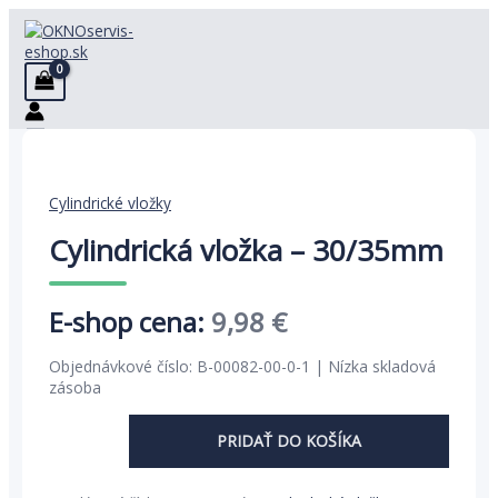
Preskočiť
na
obsah
Cylindrické vložky
Cylindrická vložka – 30/35mm
Pôvodná
Aktuálna
9,98
€
cena
cena
Objednávkové číslo: B-00082-00-0-1 | Nízka skladová
bola:
je:
zásoba
15,36 €.
9,98 €.
PRIDAŤ DO KOŠÍKA
množstvo
Cylindrická
vložka